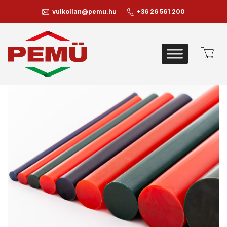
vulkollan@pemu.hu
+36 26 561 200