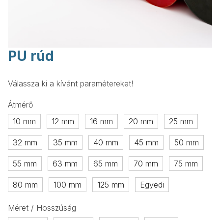
PU rúd
Válassza ki a kívánt paramétereket!
Átmérő
10 mm
12 mm
16 mm
20 mm
25 mm
32 mm
35 mm
40 mm
45 mm
50 mm
55 mm
63 mm
65 mm
70 mm
75 mm
80 mm
100 mm
125 mm
Egyedi
Méret / Hosszúság