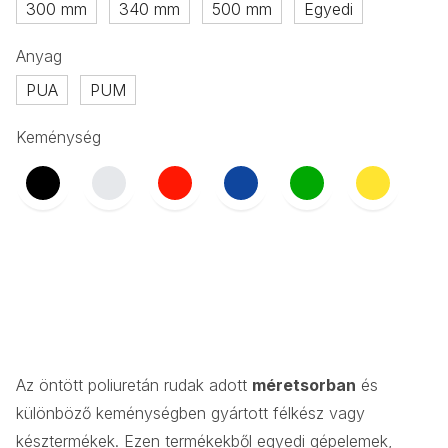
300 mm
340 mm
500 mm
Egyedi
Anyag
PUA
PUM
Keménység
Az öntött poliuretán rudak adott
méretsorban
és
különböző keménységben gyártott félkész vagy
késztermékek. Ezen termékekből egyedi gépelemek,