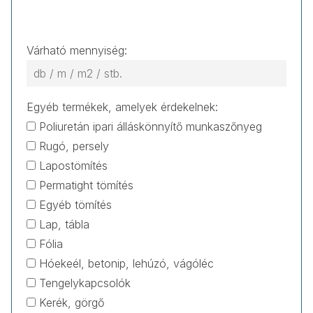
Várható mennyiség:
Egyéb termékek, amelyek érdekelnek:
Poliuretán ipari álláskönnyítő munkaszőnyeg
Rugó, persely
Lapostömítés
Permatight tömítés
Egyéb tömítés
Lap, tábla
Fólia
Hóekeél, betonip, lehúzó, vágóléc
Tengelykapcsolók
Kerék, görgő